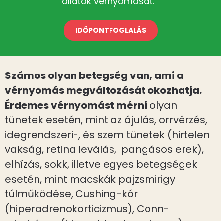
állatok vérnyomását.
IDŐPONTFOGLALÁS
Számos olyan betegség van, ami a
vérnyomás megváltozását okozhatja.
Érdemes vérnyomást mérni
olyan
tünetek esetén, mint az ájulás, orrvérzés,
idegrendszeri-, és szem tünetek (hirtelen
vakság, retina leválás, pangásos erek),
elhízás, sokk, illetve egyes betegségek
esetén, mint macskák pajzsmirigy
túlműködése, Cushing-kór
(hiperadrenokorticizmus), Conn-