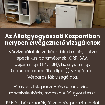
Az Állatgyógyászati Központban
helyben elvégezhető vizsgálatok
Vérvizsgálatok: vérkép-, biokémiai-, illetve
specifikus paraméterek (CRP, SAA,
pajzsmirigy (T4, TSH), hasnyálmirigy
(pancreas specifikus lipáz)) vizsgálatai.
Vérparaziták vizsgálata.
Vírustesztek: parvo-, és corona vírus,
macskaleukózis, macska AIDS gyorsteszt.
Bélsár, bőrkaparék, fülváladék parazitológiai