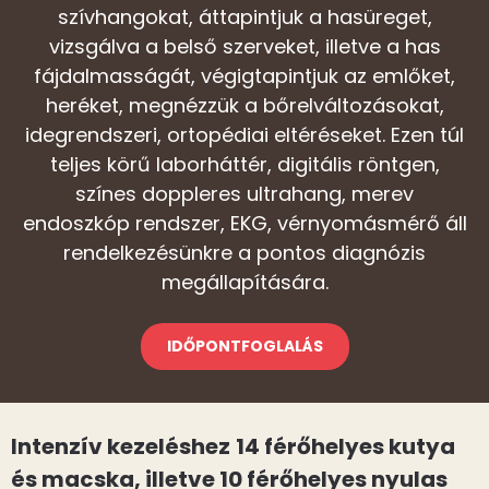
szívhangokat, áttapintjuk a hasüreget,
vizsgálva a belső szerveket, illetve a has
fájdalmasságát, végigtapintjuk az emlőket,
heréket, megnézzük a bőrelváltozásokat,
idegrendszeri, ortopédiai eltéréseket. Ezen túl
teljes körű laborháttér, digitális röntgen,
színes doppleres ultrahang, merev
endoszkóp rendszer, EKG, vérnyomásmérő áll
rendelkezésünkre a pontos diagnózis
megállapítására.
IDŐPONTFOGLALÁS
Intenzív kezeléshez
14 férőhelyes kutya
és macska, illetve 10 férőhelyes nyulas