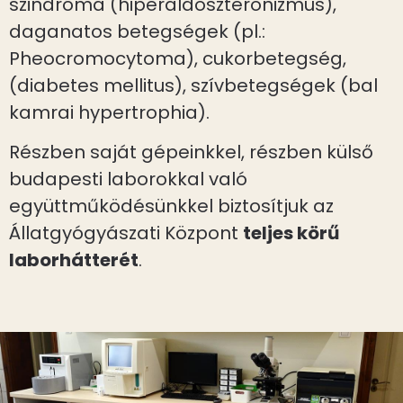
szindróma (hiperaldoszteronizmus),
daganatos betegségek (pl.:
Pheocromocytoma), cukorbetegség,
(diabetes mellitus), szívbetegségek (bal
kamrai hypertrophia).
Részben saját gépeinkkel, részben külső
budapesti laborokkal való
együttműködésünkkel biztosítjuk az
Állatgyógyászati Központ
teljes körű
laborhátterét
.