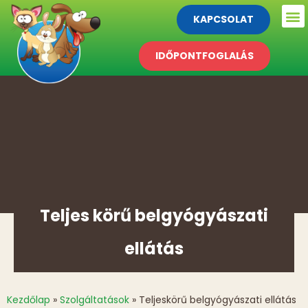
KAPCSOLAT
IDŐPONTFOGLALÁS
Teljes körű belgyógyászati
ellátás
Kezdőlap
»
Szolgáltatások
»
Teljeskörű belgyógyászati ellátás