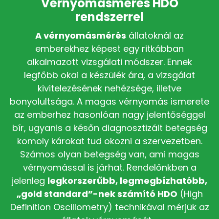
Vérnyomásmérés HDO
rendszerrel
A vérnyomásmérés
állatoknál az
emberekhez képest egy ritkábban
alkalmazott vizsgálati módszer. Ennek
legfőbb okai a készülék ára, a vizsgálat
kivitelezésének nehézsége, illetve
bonyolultsága. A magas vérnyomás ismerete
az emberhez hasonlóan nagy jelentőséggel
bír, ugyanis a későn diagnosztizált betegség
komoly károkat tud okozni a szervezetben.
Számos olyan betegség van, ami magas
vérnyomással is járhat. Rendelőnkben a
jelenleg
legkorszerűbb, legmegbízhatóbb,
„gold standard”-nek számító HDO
(High
Definition Oscillometry) technikával mérjük az