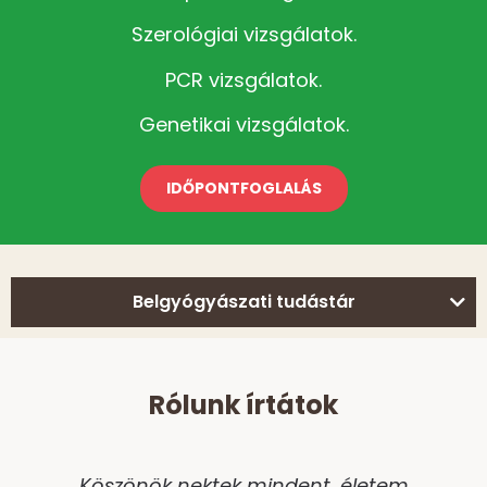
Szerológiai vizsgálatok.
PCR vizsgálatok.
Genetikai vizsgálatok.
IDŐPONTFOGLALÁS
Belgyógyászati tudástár
Rólunk írtátok
Köszönök nektek mindent, életem