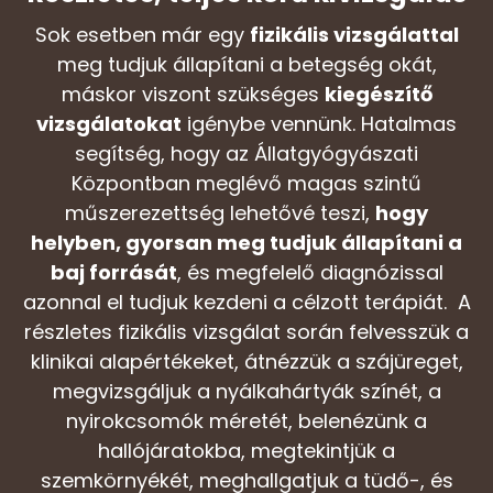
Sok esetben már egy
fizikális vizsgálattal
meg tudjuk állapítani a betegség okát,
máskor viszont szükséges
kiegészítő
vizsgálatokat
igénybe vennünk. Hatalmas
segítség, hogy az Állatgyógyászati
Központban meglévő magas szintű
műszerezettség lehetővé teszi,
hogy
helyben, gyorsan meg tudjuk állapítani a
baj forrását
, és megfelelő diagnózissal
azonnal el tudjuk kezdeni a célzott terápiát. A
részletes fizikális vizsgálat során felvesszük a
klinikai alapértékeket, átnézzük a szájüreget,
megvizsgáljuk a nyálkahártyák színét, a
nyirokcsomók méretét, belenézünk a
hallójáratokba, megtekintjük a
szemkörnyékét, meghallgatjuk a tüdő-, és