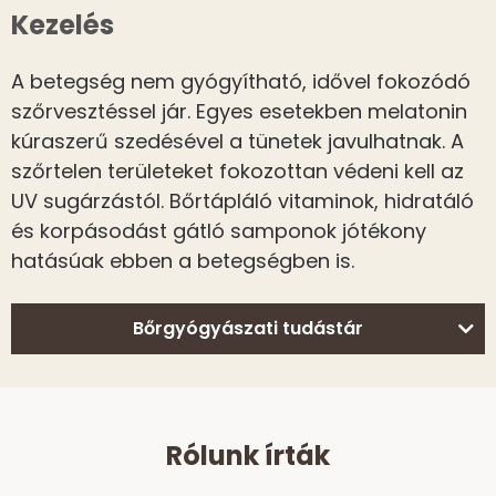
Kezelés
A betegség nem gyógyítható, idővel fokozódó
szőrvesztéssel jár. Egyes esetekben melatonin
kúraszerű szedésével a tünetek javulhatnak. A
szőrtelen területeket fokozottan védeni kell az
UV sugárzástól. Bőrtápláló vitaminok, hidratáló
és korpásodást gátló samponok jótékony
hatásúak ebben a betegségben is.
Bőrgyógyászati tudástár
Rólunk írták