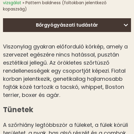
vizsgálat
»
Pattern baldness (foltokban jelentkező
kopaszság)
Bőrgyógyászati tudástár
Viszonylag gyakran előforduló kórkép, amely a
szervezet egészére nincs hatással, pusztán
esztétikai jellegű. Az örökletes szőrtüsző
rendellenességek egy csoportját képezi. Fiatal
korban jelentkezik, genetikailag hajlamosabb
fajták közé tartozik a tacskó, whippet, Boston
terrier, boxer és agár.
Tünetek
A szőrhiány legtöbbször a füleket, a fülek körüli
területet, a nyak, has alsó részét és a combok