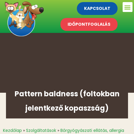
KAPCSOLAT
IDŐPONTFOGLALÁS
Pattern baldness (foltokban
jelentkező kopaszság)
Kezdőlap
»
Szolgáltatások
»
Bőrgyógyászati ellátás, allergia