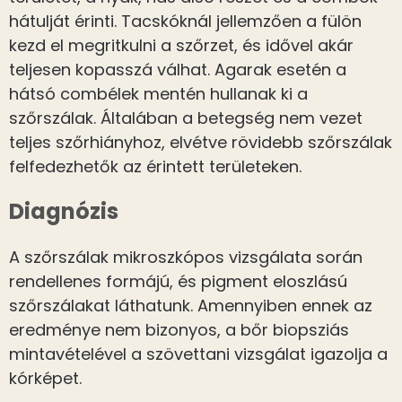
hátulját érinti. Tacskóknál jellemzően a fülön
kezd el megritkulni a szőrzet, és idővel akár
teljesen kopasszá válhat. Agarak esetén a
hátsó combélek mentén hullanak ki a
szőrszálak. Általában a betegség nem vezet
teljes szőrhiányhoz, elvétve rövidebb szőrszálak
felfedezhetők az érintett területeken.
Diagnózis
A szőrszálak mikroszkópos vizsgálata során
rendellenes formájú, és pigment eloszlású
szőrszálakat láthatunk. Amennyiben ennek az
eredménye nem bizonyos, a bőr biopsziás
mintavételével a szövettani vizsgálat igazolja a
kórképet.