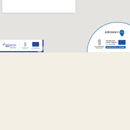
9172 Győrzámoly, Rákóczi út 55.
Könnyű megközelíthetőség, parkolási
lehetőség az udvarban
ÚTVONALTERVEZÉS