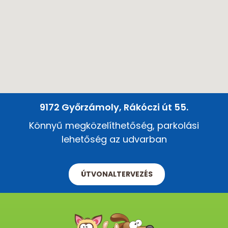
9172 Győrzámoly, Rákóczi út 55.
Könnyű megközelíthetőség, parkolási
lehetőség az udvarban
ÚTVONALTERVEZÉS