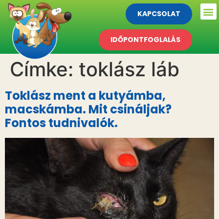
KAPCSOLAT
IDŐPONTFOGLALÁS
Címke:
toklász láb
Toklász ment a kutyámba,
macskámba. Mit csináljak?
Fontos tudnivalók.