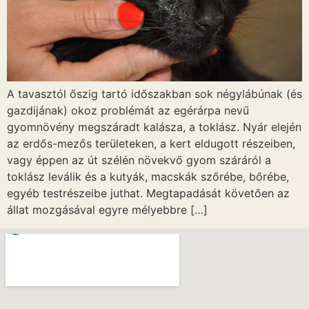
A tavasztól őszig tartó időszakban sok négylábúnak (és
gazdijának) okoz problémát az egérárpa nevű
gyomnövény megszáradt kalásza, a toklász. Nyár elején
az erdős-mezős területeken, a kert eldugott részeiben,
vagy éppen az út szélén növekvő gyom száráról a
toklász leválik és a kutyák, macskák szőrébe, bőrébe,
egyéb testrészeibe juthat. Megtapadását követően az
állat mozgásával egyre mélyebbre […]