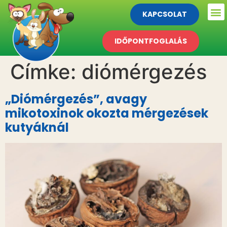
KAPCSOLAT
IDŐPONTFOGLALÁS
Címke:
diómérgezés
„Diómérgezés”, avagy
mikotoxinok okozta mérgezések
kutyáknál