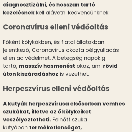
diagnosztizálni, és hosszan tartó
kezelésnek
kell alávetni kedvencünknek.
Coronavírus elleni védőoltás
Főként kölykökben, és fiatal állatokban
jelentkező, Coronavírus okozta bélgyulladás
ellen ad védelmet. A betegség napokig
tartó,
masszív hasmenést
okoz, ami
rövid
úton kiszáradáshoz
is vezethet.
Herpeszvírus elleni védőoltás
A kutyák herpeszvírusa elsősorban vemhes
szukákat, illetve az ő kölykeiket
veszélyeztetheti.
Felnőtt szuka
kutyában
terméketlenséget,