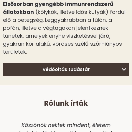
Elsősorban gyengébb immunrendszerű
állatokban
(kölykök, illetve idős kutyák) fordul
elő a betegség. Leggyakrabban a fülön, a
pofán, illetve a végtagokon jelentkeznek
tünetek, amelyek enyhe viszketéssel járó,
gyakran kör alakú, vöröses szélű szőrhiányos
területek.
Védőoltás tudástár
Rólunk írták
Köszönök nektek mindent, életem