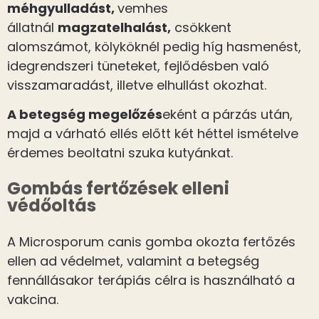
méhgyulladást,
vemhes
állatnál
magzatelhalást,
csökkent
alomszámot, kölyköknél pedig híg hasmenést,
idegrendszeri tüneteket, fejlődésben való
visszamaradást, illetve elhullást okozhat.
A betegség megelőzés
eként a párzás után,
majd a várható ellés előtt két héttel ismételve
érdemes beoltatni szuka kutyánkat.
Gombás fertőzések elleni
védőoltás
A Microsporum canis gomba okozta fertőzés
ellen ad védelmet, valamint a betegség
fennállásakor terápiás célra is használható a
vakcina.