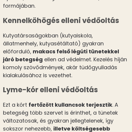
formájában.
Kennelköhögés elleni védőoltás
Kutyatársaságokban (kutyaiskola,
állatmenhely, kutyasétáltató) gyakran
előforduló,
makacs felső légúti tünetekkel
járó betegség
ellen ad védelmet. Kezelés híján
komoly szövődmények, akár tüdőgyulladás
kialakulásához is vezethet.
Lyme-kór elleni védőoltás
Ezt a kórt
fertőzött kullancsok terjesztik
. A
betegség több szervet is érinthet, a tünetek
változatosak, és gyakran jellegtelenek, így
sokszor nehezebb,
illetve költségesebb