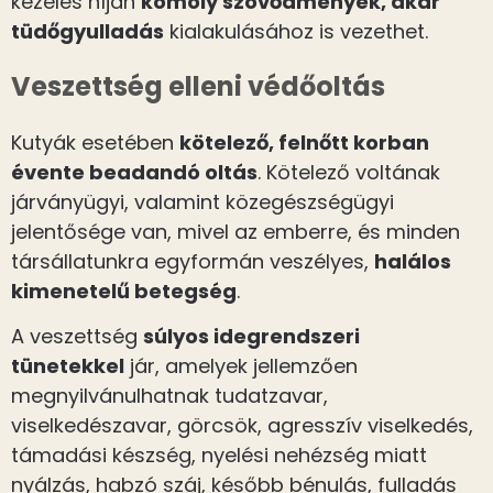
kezelés híján
komoly szövődmények, akár
tüdőgyulladás
kialakulásához is vezethet.
Veszettség elleni védőoltás
Kutyák esetében
kötelező, felnőtt korban
évente beadandó oltás
. Kötelező voltának
járványügyi, valamint közegészségügyi
jelentősége van, mivel az emberre, és minden
társállatunkra egyformán veszélyes,
halálos
kimenetelű betegség
.
A veszettség
súlyos idegrendszeri
tünetekkel
jár, amelyek jellemzően
megnyilvánulhatnak tudatzavar,
viselkedészavar, görcsök, agresszív viselkedés,
támadási készség, nyelési nehézség miatt
nyálzás, habzó száj, később bénulás, fulladás