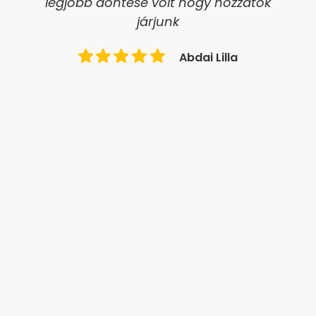
legjobb döntése volt hogy hozzátok
járjunk
Abdai Lilla