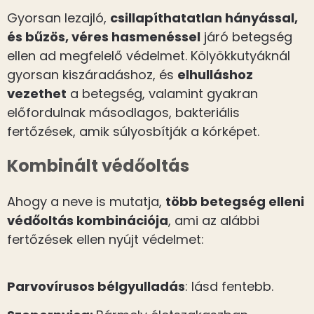
Gyorsan lezajló,
csillapíthatatlan hányással,
és bűzös, véres hasmenéssel
járó betegség
ellen ad megfelelő védelmet. Kölyökkutyáknál
gyorsan kiszáradáshoz, és
elhulláshoz
vezethet
a betegség, valamint gyakran
előfordulnak másodlagos, bakteriális
fertőzések, amik súlyosbítják a kórképet.
Kombinált védőoltás
Ahogy a neve is mutatja,
több betegség elleni
védőoltás kombinációja
, ami az alábbi
fertőzések ellen nyújt védelmet:
Parvovírusos bélgyulladás
: lásd fentebb.