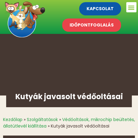
KAPCSOLAT
IDŐPONTFOGLALÁS
Kutyák javasolt védőoltásai
Kezdőlap
»
Szolgáltatások
»
Védőoltások, mikrochip beültetés,
állatútlevél kiállítása
»
Kutyák javasolt védőoltásai