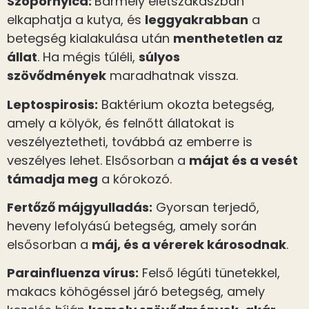
Szopornyica
:
Bármely életszakaszban
elkaphatja a kutya, és
leggyakrabban
a
betegség kialakulása után
menthetetlen az
állat
. Ha mégis túléli,
súlyos
szövődmények
maradhatnak vissza.
Leptospirosis
:
Baktérium okozta betegség,
amely a kölyök, és felnőtt állatokat is
veszélyeztetheti, továbbá az emberre is
veszélyes lehet. Elsősorban a
májat és a vesét
támadja meg
a kórokozó.
Fertőző májgyulladás:
Gyorsan terjedő,
heveny lefolyású betegség, amely során
elsősorban a
máj, és a vérerek károsodnak
.
Parainfluenza vírus
:
Felső légúti tünetekkel,
makacs köhögéssel járó betegség, amely