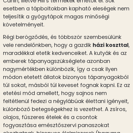
Canin, illetve Hill’s termékek érhetők el. Sok
esetben a tápboltokban kapható eleségek nem
teljesítik a gyógytápok magas minőségi
követelményeit.
Régi berögződés, és többször szembesülünk
vele rendelőnkben, hogy a gazdik
házi koszttal
,
maradékkal etetik kedvenceiket. A kutyák és az
emberek tápanyagszükséglete azonban
nagymértékben különbözik, így a csak ilyen
módon etetett állatok bizonyos tápanyagokból
túl sokat, másból túl keveset fognak kapni. Ez az
etetési mód amellett, hogy sajnos nem
feltétlenül fedezi a négylábúak élettani igényeit,
különböző betegségekhez is vezethet. A zsíros,
olajos, fűszeres ételek és a csontok
fogyasztása emésztőszervi panaszokat