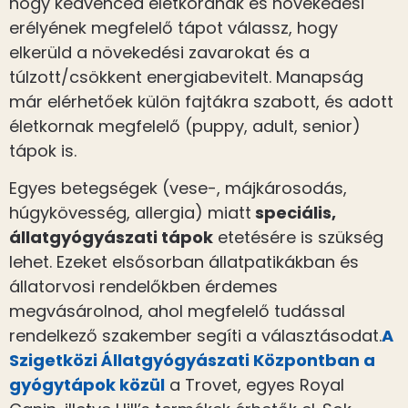
hogy kedvenced életkorának és növekedési
erélyének megfelelő tápot válassz, hogy
elkerüld a növekedési zavarokat és a
túlzott/csökkent energiabevitelt. Manapság
már elérhetőek külön fajtákra szabott, és adott
életkornak megfelelő (puppy, adult, senior)
tápok is.
Egyes betegségek (vese-, májkárosodás,
húgykövesség, allergia) miatt
speciális,
állatgyógyászati tápok
etetésére is szükség
lehet. Ezeket elsősorban állatpatikákban és
állatorvosi rendelőkben érdemes
megvásárolnod, ahol megfelelő tudással
rendelkező szakember segíti a választásodat.
A
Szigetközi Állatgyógyászati Központban a
gyógytápok közül
a Trovet, egyes Royal