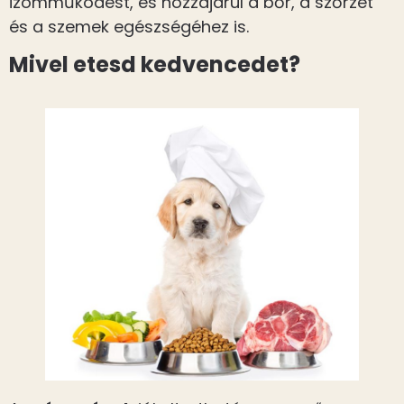
izomműködést, és hozzájárul a bőr, a szőrzet
és a szemek egészségéhez is.
Mivel etesd kedvencedet?