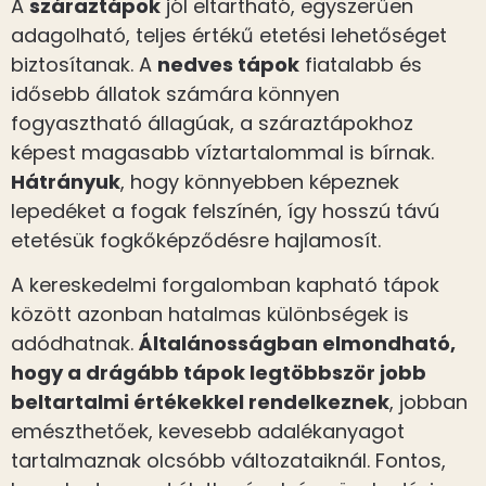
A
száraztápok
jól eltartható, egyszerűen
adagolható, teljes értékű etetési lehetőséget
biztosítanak. A
nedves tápok
fiatalabb és
idősebb állatok számára könnyen
fogyasztható állagúak, a száraztápokhoz
képest magasabb víztartalommal is bírnak.
Hátrányuk
, hogy könnyebben képeznek
lepedéket a fogak felszínén, így hosszú távú
etetésük fogkőképződésre hajlamosít.
A kereskedelmi forgalomban kapható tápok
között azonban hatalmas különbségek is
adódhatnak.
Általánosságban elmondható,
hogy a drágább tápok legtöbbször jobb
beltartalmi értékekkel rendelkeznek
, jobban
emészthetőek, kevesebb adalékanyagot
tartalmaznak olcsóbb változataiknál. Fontos,