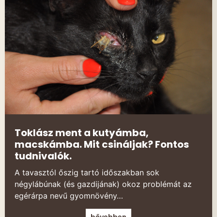
Toklász ment a kutyámba,
macskámba. Mit csináljak? Fontos
tudnivalók.
A tavasztól őszig tartó időszakban sok
négylábúnak (és gazdijának) okoz problémát az
egérárpa nevű gyomnövény…