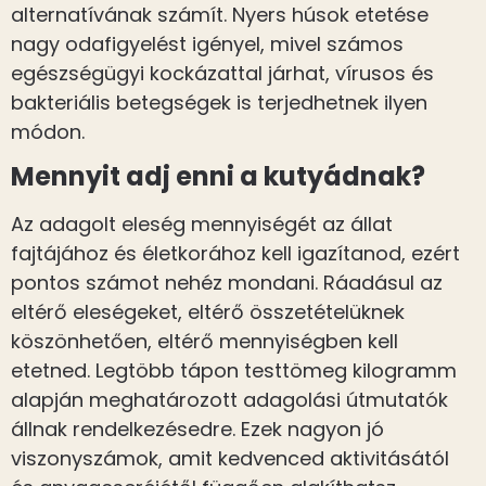
alternatívának számít. Nyers húsok etetése
nagy odafigyelést igényel, mivel számos
egészségügyi kockázattal járhat, vírusos és
bakteriális betegségek is terjedhetnek ilyen
módon.
Mennyit adj enni a kutyádnak?
Az adagolt eleség mennyiségét az állat
fajtájához és életkorához kell igazítanod, ezért
pontos számot nehéz mondani. Ráadásul az
eltérő eleségeket, eltérő összetételüknek
köszönhetően, eltérő mennyiségben kell
etetned. Legtöbb tápon testtömeg kilogramm
alapján meghatározott adagolási útmutatók
állnak rendelkezésedre. Ezek nagyon jó
viszonyszámok, amit kedvenced aktivitásától