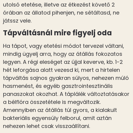
utolsó etetése, illetve az étkezést követő 2
órában az állatod pihenjen, ne sétáltasd, ne
játssz vele.
Tápváltásnál mire figyelj oda
Ha tápot, vagy etetési módot tervezel váltani,
mindig ügyelj arra, hogy az átállás fokozatos
legyen. A régi eleséget az újjal keverve, kb. 1-2
hét leforgása alatt vezesd ki, mert a hirtelen
tápváltás sajnos gyakran súlyos, nehezen múló
hasmenést, és egyéb gasztrointesztinális
panaszokat okozhat. A táplálék változtatásakor
a bélflóra összetétele is megváltozik.
Amennyiben az átállás túl gyors, a kialakult
bakteriális egyensúly felborul, amit aztán
nehezen lehet csak visszaállítani.