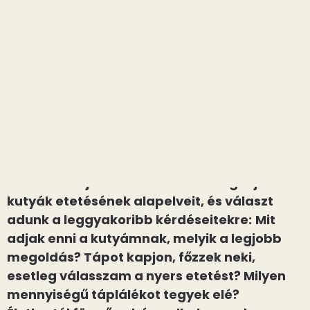
KAPCSOLAT
IDŐPONTFOGLALÁS
Kutyák megfelelő etetése. Mit
adjunk és hányszor?
Kezdőlap
»
Blog
»
Kutyák megfelelő etetése. Mit adjunk és
hányszor?
Az alábbi tájékoztatóban összefoglaljuk a
kutyák etetésének alapelveit, és választ
adunk a leggyakoribb kérdéseitekre:
Mit
adjak enni a kutyámnak, melyik a legjobb
megoldás? Tápot kapjon, főzzek neki,
esetleg válasszam a nyers etetést? Milyen
mennyiségű táplálékot tegyek elé?