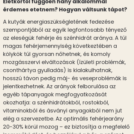
Életkortól függően hány alkalommal
érdemes etetnem? Hogyan váltsunk tápot?
A kutyák energiaszükségletének fedezése
szempontjából az egyik legfontosabb tényező
az eleségük fehérje és szénhidrát aránya. A túl
magas fehérjemennyiség következtében a
kölykök túl gyorsan nőhetnek, és komoly
mozgásszervi elváltozások (ízületi problémák,
csonthártya gyulladás) is kialakulhatnak,
hosszú távon pedig máj- és veseproblémák is
jelentkezhetnek. Az arányok felborulása az
egyéb tápanyagok megfogyatkozását
okozhatja: a szénhidrátokból, rostokból,
vitaminokból és ásványi anyagokból nem jut
elég a szervezetbe. Az optimális fehérjearány
20-30% körül mozog – ez biztosítja a megfelelő