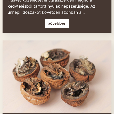
kedvtelésből tartott nyulak népszerűsége. Az
ünnepi időszakot követően azonban a…
bővebben