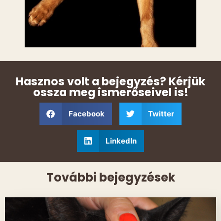
Hasznos volt a bejegyzés? Kérjük
ossza meg ismerőseivel is!
Facebook
Twitter
LinkedIn
További bejegyzések