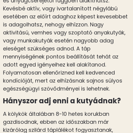
és anyagcseréjétől függően alakíthatsz.
Kevésbé aktív, vagy ivartalanított négylábú
esetében az előírt adaghoz képest kevesebbet
is adagolhatsz, nehogy elhízzon. Nagy
aktivitású, vemhes vagy szoptató anyakutyák,
vagy munkakutyák esetén nagyobb adag
eleséget szükséges adnod. A táp
mennyiségének pontos beállítását tehát az
adott egyed igényeihez kell alakítanod.
Folyamatosan ellenőrizned kell kedvenced
kondícióját, mert az elhízásnak sajnos súlyos
egészségügyi szövődményei is lehetnek.
Hányszor adj enni a kutyádnak?
A kölykök általában 8-10 hetes korukban
gazdisodnak, ebben az időszakban már
kizárólag szilárd táplálékot fogyasztanak,