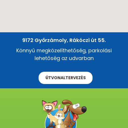
9172 Győrzámoly, Rákóczi út 55.
Könnyű megközelíthetőség, parkolási
lehetőség az udvarban
ÚTVONALTERVEZÉS