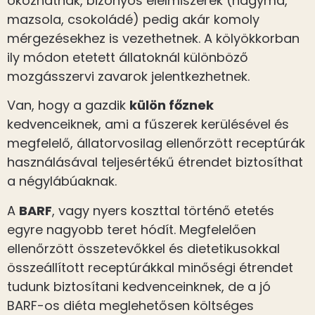
okozhatnak, bizonyos élelmiszerek (hagyma,
mazsola, csokoládé) pedig akár komoly
mérgezésekhez is vezethetnek. A kölyökkorban
ily módon etetett állatoknál különböző
mozgásszervi zavarok jelentkezhetnek.
Van, hogy a gazdik
külön főznek
kedvenceiknek, ami a fűszerek kerülésével és
megfelelő, állatorvosilag ellenőrzött receptúrák
használásával teljesértékű étrendet biztosíthat
a négylábúaknak.
A
BARF
, vagy nyers koszttal történő etetés
egyre nagyobb teret hódít. Megfelelően
ellenőrzött összetevőkkel és dietetikusokkal
összeállított receptúrákkal minőségi étrendet
tudunk biztosítani kedvenceinknek, de a jó
BARF-os diéta meglehetősen költséges