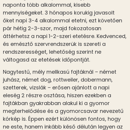
naponta több alkalommal, kisebb
mennyiségeket. 3 hónapos korukig javasolt
őket napi 3-4 alkalommal etetni, ezt követően
pár hétig 2-3-szor, majd fokozatosan
áttérhetsz a napi 1-2-szeri etetésre. Kedvenced,
és emésztő szervrendszerük is szereti a
rendszerességet, lehetőség szerint ne
váltogasd az etetések időpontját.
Nagytestű, mély mellkasú fajtáknál – német
juhász, német dog, rottweiler, dobermann,
szetterek, vizslák – erősen ajánlott a napi
eleség 2 részre osztása, hiszen ezekben a
fajtákban gyakrabban alakul ki a gyomor
megterhelődése és a gyomorcsavar nevezetű
kórkép is. Éppen ezért különösen fontos, hogy
ne este, hanem inkább késő délután legyen az