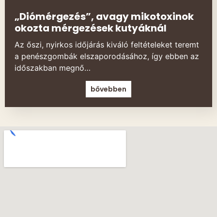
„Diómérgezés”, avagy mikotoxinok
okozta mérgezések kutyáknál
Az őszi, nyirkos időjárás kiváló feltételeket teremt
a penészgombák elszaporodásához, így ebben az
időszakban megnő…
bővebben