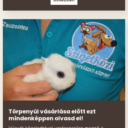
bővebben
Törpenyúl vásárlása előtt ezt
mindenképpen olvasd el!
Húsvét közeledtével ugrásszerűen megnő a